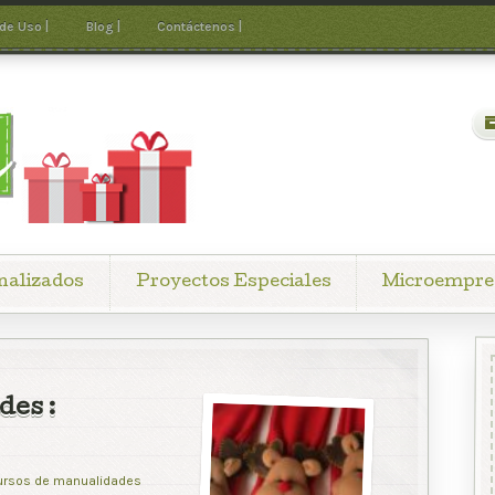
 de Uso |
Blog |
Contáctenos |
nalizados
Proyectos Especiales
Microempre
des :
ursos de manualidades