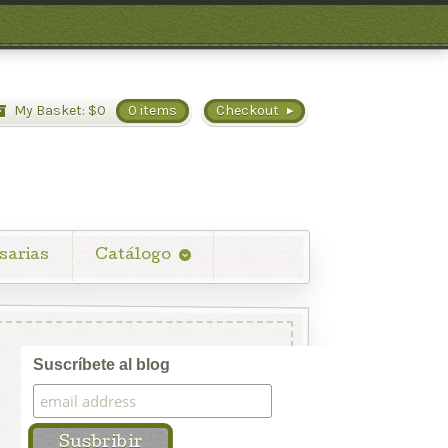
My Basket:
$
0
0 items
Checkout
sarias
Catálogo
Suscríbete al blog