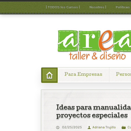
| TODOS los Cursos |
Nosotros |
Políticas
Para Empresas
Perso
Ideas para manualida
proyectos especiales
02/25/2025
Adriana Trujillo
C