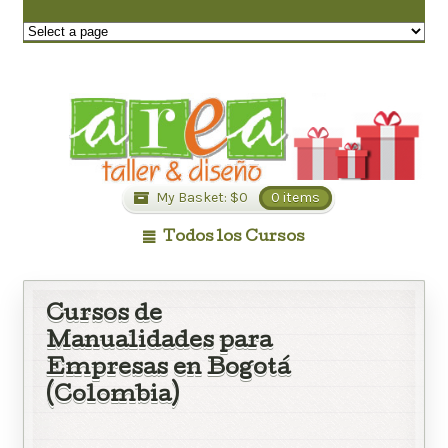
My Basket:
$
0
0 items
Todos los Cursos
Cursos de
Manualidades para
Empresas en Bogotá
(Colombia)